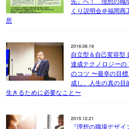
先」へ！ 理想の職
くり説明会＠福岡商
所
2016.06.19
自立型＆自己変容型 
達成テクノロジーの
のコツ 〜最幸の目標
成し、人生の真の目
生きるために必要なこと〜
2015.12.21
『理想の職場デザイ